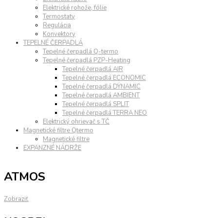
Elektrické rohože, fólie
Termostaty
Regulácia
Konvektory
TEPELNÉ ČERPADLÁ
Tepelné čerpadlá Q-termo
Tepelné čerpadlá PZP-Heating
Tepelné čerpadlá AIR
Tepelné čerpadlá ECONOMIC
Tepelné čerpadlá DYNAMIC
Tepelné čerpadlá AMBIENT
Tepelné čerpadlá SPLIT
Tepelné čerpadlá TERRA NEO
Elektrický ohrievač s TČ
Magnetické filtre Qtermo
Magnetické filtre
EXPANZNÉ NÁDRŽE
ATMOS
Zobraziť