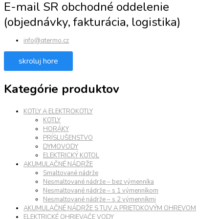
E-mail SR obchodné oddelenie
(objednávky, fakturácia, logistika)
info@qtermo.cz
skroluj hore
Kategórie produktov
KOTLY A ELEKTROKOTLY
KOTLY
HORÁKY
PRÍSLUŠENSTVO
DYMOVODY
ELEKTRICKÝ KOTOL
AKUMULAČNÉ NÁDRŽE
Smaltované nádrže
Nesmaltované nádrže – bez výmenníka
Nesmaltované nádrže – s 1 výmenníkom
Nesmaltované nádrže – s 2 výmenníkmi
AKUMULAČNÉ NÁDRŽE S TUV A PRIETOKOVÝM OHREVOM
ELEKTRICKÉ OHRIEVAČE VODY