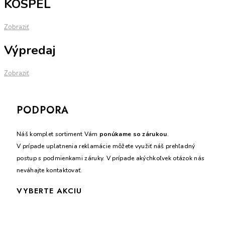
KOSPEL
Zobraziť
Výpredaj
Zobraziť
PODPORA
Náš komplet sortiment Vám
ponúkame so zárukou
.
V prípade uplatnenia reklamácie môžete využiť náš prehľadný
postup s podmienkami záruky. V prípade akýchkoľvek otázok nás
neváhajte kontaktovať.
VYBERTE AKCIU