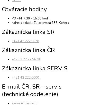
GDPR
Otváracie hodiny
PO – PI: 7:30 – 15:00 hod
Adresa skladu: Zliechovská 737, Košeca
Zákaznícka linka SR
+421 42 222 5678
Zákaznícka linka ČR
+420 2 22 22 5678
Zákaznícka linka SERVIS
+421 42 222 0000
E-mail ČR, SR - servis
(technické oddelenie)
servis@qtermo.cz