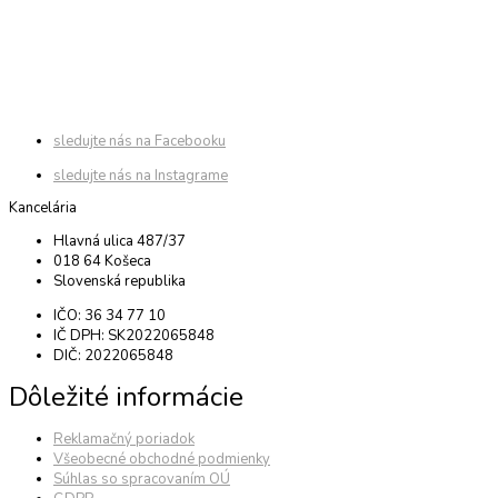
sledujte nás na Facebooku
sledujte nás na Instagrame
Kancelária
Hlavná ulica 487/37
018 64 Košeca
Slovenská republika
IČO: 36 34 77 10
IČ DPH: SK2022065848
DIČ: 2022065848
Dôležité informácie
Reklamačný poriadok
Všeobecné obchodné podmienky
Súhlas so spracovaním OÚ