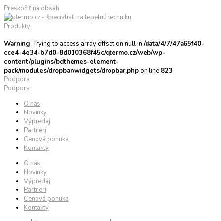
Preskočiť na obsah
Produkty
Warning
: Trying to access array offset on null in
/data/4/7/47a65f40-
cce4-4e34-b7d0-8d010368f45c/qtermo.cz/web/wp-
content/plugins/bdthemes-element-
pack/modules/dropbar/widgets/dropbar.php
on line
823
Podpora
Podpora
O nás
Novinky
Výpredaj
Partneri
Cenová ponuka
Kontakty
O nás
Novinky
Výpredaj
Partneri
Cenová ponuka
Kontakty