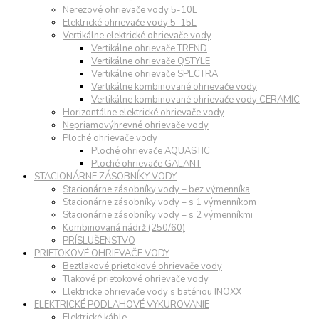
Nerezové ohrievače vody 5-10L
Elektrické ohrievače vody 5-15L
Vertikálne elektrické ohrievače vody
Vertikálne ohrievače TREND
Vertikálne ohrievače QSTYLE
Vertikálne ohrievače SPECTRA
Vertikálne kombinované ohrievače vody
Vertikálne kombinované ohrievače vody CERAMIC
Horizontálne elektrické ohrievače vody
Nepriamovýhrevné ohrievače vody
Ploché ohrievače vody
Ploché ohrievače AQUASTIC
Ploché ohrievače GALANT
STACIONÁRNE ZÁSOBNÍKY VODY
Stacionárne zásobníky vody – bez výmenníka
Stacionárne zásobníky vody – s 1 výmenníkom
Stacionárne zásobníky vody – s 2 výmenníkmi
Kombinovaná nádrž (250/60)
PRÍSLUŠENSTVO
PRIETOKOVÉ OHRIEVAČE VODY
Beztlakové prietokové ohrievače vody
Tlakové prietokové ohrievače vody
Elektricke ohrievače vody s batériou INOXX
ELEKTRICKÉ PODLAHOVÉ VYKUROVANIE
Elektrické káble