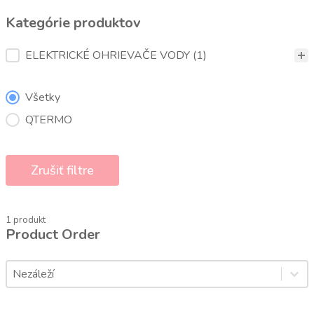
Kategórie produktov
Kategórie produktov
ELEKTRICKÉ OHRIEVAČE VODY
(1)
Značka
Všetky
QTERMO
Zrušiť filtre
1 produkt
Product Order
Product Order
Product Order