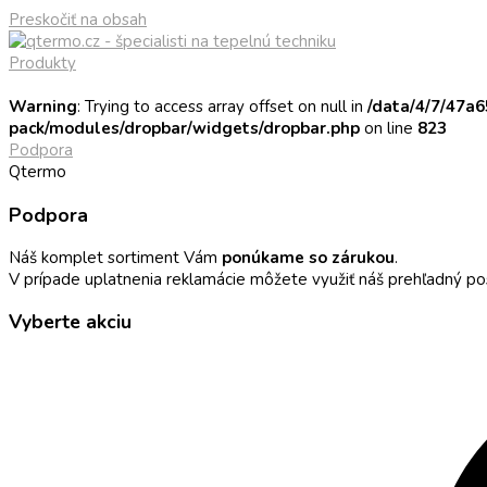
Preskočiť na obsah
Produkty
Warning
: Trying to access array offset on null in
/data/4/7/47a
pack/modules/dropbar/widgets/dropbar.php
on line
823
Podpora
Qtermo
Podpora
Náš komplet sortiment Vám
ponúkame so zárukou
.
V prípade uplatnenia reklamácie môžete využiť náš prehľadný po
Vyberte akciu