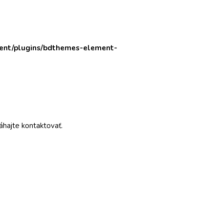
tent/plugins/bdthemes-element-
áhajte kontaktovať.