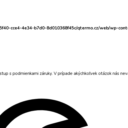
65f40-cce4-4e34-b7d0-8d010368f45c/qtermo.cz/web/wp-con
stup s podmienkami záruky. V prípade akýchkoľvek otázok nás nev