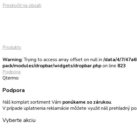
Preskočiť na obsah
Produkty
Warning
: Trying to access array offset on null in
/data/4/7/47a
pack/modules/dropbar/widgets/dropbar.php
on line
823
Podpora
Qtermo
Podpora
Náš komplet sortiment Vám
ponúkame so zárukou
.
V prípade uplatnenia reklamácie môžete využiť náš prehľadný po
Vyberte akciu