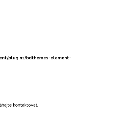
tent/plugins/bdthemes-element-
áhajte kontaktovať.