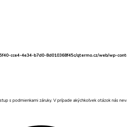
65f40-cce4-4e34-b7d0-8d010368f45c/qtermo.cz/web/wp-con
stup s podmienkami záruky. V prípade akýchkoľvek otázok nás nev