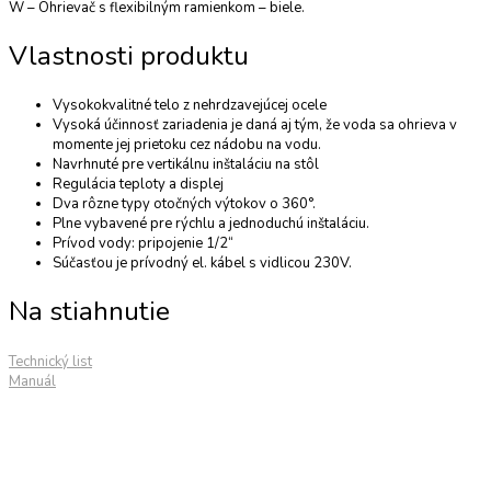
W – Ohrievač s flexibilným ramienkom – biele.
Vlastnosti produktu
Vysokokvalitné telo z nehrdzavejúcej ocele
Vysoká účinnosť zariadenia je daná aj tým, že voda sa ohrieva v
momente jej prietoku cez nádobu na vodu.
Navrhnuté pre vertikálnu inštaláciu na stôl
Regulácia teploty a displej
Dva rôzne typy otočných výtokov o 360°.
Plne vybavené pre rýchlu a jednoduchú inštaláciu.
Prívod vody: pripojenie 1/2“
Súčasťou je prívodný el. kábel s vidlicou 230V.
Na stiahnutie
Technický list
Manuál