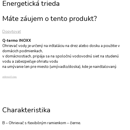
Energetická trieda
Máte záujem o tento produkt?
Dopytovať
Q-termo INOXX
Ohrievač vody je určený na inštaláciu na drez alebo dosku a použitie v
domácich podmienkach,
v domácnostiach, pripája sa na spoločnú vodovodnú sieť na studenú
vodu a zabezpečuje ohriatu vodu
na umývanie len pre miesto (umývadlo/doska), kde je nainštalovaný.
zobraziť viac
Charakteristika
B – Ohrievač s flexibilným ramienkom – čierne.