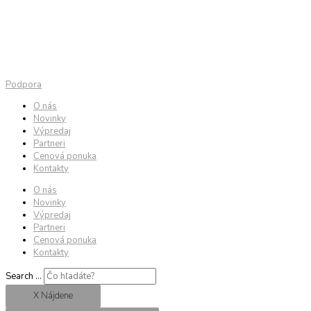
Podpora
O nás
Novinky
Výpredaj
Partneri
Cenová ponuka
Kontakty
O nás
Novinky
Výpredaj
Partneri
Cenová ponuka
Kontakty
Search ...
X Nájdene