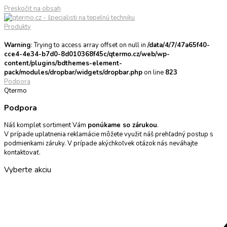
Preskočiť na obsah
Produkty
Warning
: Trying to access array offset on null in
/data/4/7/47a65f40-
cce4-4e34-b7d0-8d010368f45c/qtermo.cz/web/wp-
content/plugins/bdthemes-element-
pack/modules/dropbar/widgets/dropbar.php
on line
823
Podpora
Qtermo
Podpora
Náš komplet sortiment Vám
ponúkame so zárukou
.
V prípade uplatnenia reklamácie môžete využiť náš prehľadný postup s
podmienkami záruky. V prípade akýchkoľvek otázok nás neváhajte
kontaktovať.
Vyberte akciu