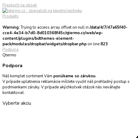
Preskočiť na obsah
Produkty
Warning
: Trying to access array offset on null in
/data/4/7/47a65f40-
cce4-4e34-b7d0-8d010368f45c/qtermo.cz/web/wp-
content/plugins/bdthemes-element-
pack/modules/dropbar/widgets/dropbar.php
on line
823
Podpora
Qtermo
Podpora
Náš komplet sortiment Vám
ponúkame so zárukou
.
V prípade uplatnenia reklamácie môžete využiť náš prehľadný postup s
podmienkami záruky. V prípade akýchkoľvek otázok nás neváhajte
kontaktovať.
Vyberte akciu