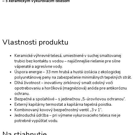
– s keramickým vykurovacím telesom
Vlastnosti produktu
Keramické výhrevné telesá, umiestnené v suchej smaltovanej
trubici bez kontaktu s vodou – najúčinnejšie riešenie pre silne
vápenaté a agresívne vody.
Úspora energie – 33 mm hrubá a hustá izolácia z ekologickej
polyuretánovej peny na zabezpečenie minimálnych tepelných strát.
Dlhá životnosť – inovatívny zirkónový smalt odolný voči
opotrebovaniu a horčíková (magnéziová) anóda pre antikoróznu
ochranu.
Bezpečné a spoľahlivé – s jedinečnou „5-úrovňovou ochranou“.
Externý kapilárny termostat a kapilárna tepelná poistka.
Kombinovaný kovový bezpečnostný ventil „3 v 1“.
Jednoduchá údržba – pri výmene vykurovacieho telesa nie je
potrebné vypúšťať vodu.
Na stiahnutie