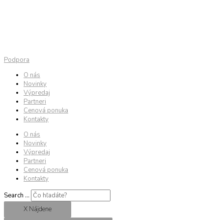
Podpora
O nás
Novinky
Výpredaj
Partneri
Cenová ponuka
Kontakty
O nás
Novinky
Výpredaj
Partneri
Cenová ponuka
Kontakty
Search ...
X Nájdene