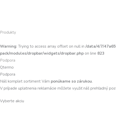
Preskočiť
Search
Search
na
...
...
obsah
Produkty
Warning
: Trying to access array offset on null in
/data/4/7/47a6
pack/modules/dropbar/widgets/dropbar.php
on line
823
Podpora
Qtermo
Podpora
Náš komplet sortiment Vám
ponúkame so zárukou
.
V prípade uplatnenia reklamácie môžete využiť náš prehľadný pos
Vyberte akciu