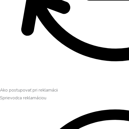
Ako postupovať pri reklamácii
Sprievodca reklamáciou