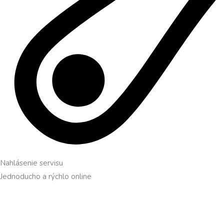
Nahlásenie servisu
Jednoducho a rýchlo online