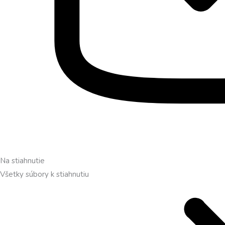
Na stiahnutie
Všetky súbory k stiahnutiu