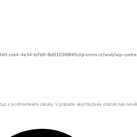
5f40-cce4-4e34-b7d0-8d010368f45c/qtermo.cz/web/wp-cont
tup s podmienkami záruky. V prípade akýchkoľvek otázok nás nevá