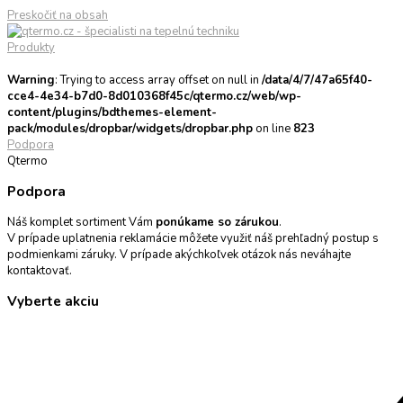
Preskočiť na obsah
Produkty
Warning
: Trying to access array offset on null in
/data/4/7/47a65f40-
cce4-4e34-b7d0-8d010368f45c/qtermo.cz/web/wp-
content/plugins/bdthemes-element-
pack/modules/dropbar/widgets/dropbar.php
on line
823
Podpora
Qtermo
Podpora
Náš komplet sortiment Vám
ponúkame so zárukou
.
V prípade uplatnenia reklamácie môžete využiť náš prehľadný postup s
podmienkami záruky. V prípade akýchkoľvek otázok nás neváhajte
kontaktovať.
Vyberte akciu