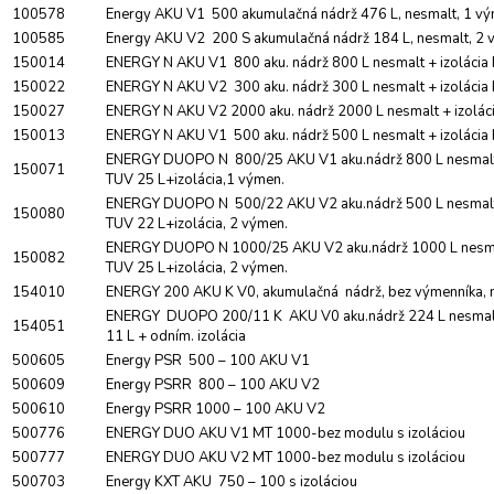
100578
Energy AKU V1 500 akumulačná nádrž 476 L, nesmalt, 1 vý
100585
Energy AKU V2 200 S akumulačná nádrž 184 L, nesmalt, 2 
150014
ENERGY N AKU V1 800 aku. nádrž 800 L nesmalt + izolácia 
150022
ENERGY N AKU V2 300 aku. nádrž 300 L nesmalt + izolácia 
150027
ENERGY N AKU V2 2000 aku. nádrž 2000 L nesmalt + izolác
150013
ENERGY N AKU V1 500 aku. nádrž 500 L nesmalt + izolácia 
ENERGY DUOPO N 800/25 AKU V1 aku.nádrž 800 L nesmalt.
150071
TUV 25 L+izolácia,1 výmen.
ENERGY DUOPO N 500/22 AKU V2 aku.nádrž 500 L nesmalt.
150080
TUV 22 L+izolácia, 2 výmen.
ENERGY DUOPO N 1000/25 AKU V2 aku.nádrž 1000 L nesmal
150082
TUV 25 L+izolácia, 2 výmen.
154010
ENERGY 200 AKU K V0, akumulačná nádrž, bez výmenníka, n
ENERGY DUOPO 200/11 K AKU V0 aku.nádrž 224 L nesmalt
154051
11 L + odním. izolácia
500605
Energy PSR 500 – 100 AKU V1
500609
Energy PSRR 800 – 100 AKU V2
500610
Energy PSRR 1000 – 100 AKU V2
500776
ENERGY DUO AKU V1 MT 1000-bez modulu s izoláciou
500777
ENERGY DUO AKU V2 MT 1000-bez modulu s izoláciou
500703
Energy KXT AKU 750 – 100 s izoláciou