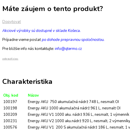
Máte záujem o tento produkt?
Dopytovať
Akciové výrobky sú dostupné v sklade Košeca.
Prípadne vieme poslať
po dohode prepravnou spoločnosťou.
Pre bližšie info nás kontaktujte:
info@qtermo.cz
zobraziť viac
Charakteristika
Obj. kod
Názov
100197
Energy AKU 750 akumulačná nádrž 748 L, nesmalt OI
100198
Energy AKU 1000 akumulačná nádrž 961 L, nesmalt OI
100209
Energy AKU V1 1000 aku. nádrž 936 L, nesmalt, 1 výmenník
100231
Energy AKU V2 1000 aku.nádrž 920 L, nesmalt, 2 výmenníky
100576
Energy AKU V1 200 S akumulačná nádrž 186 L, nesmalt, 1 