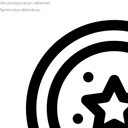
Ako postupovať pri reklamácii
Sprievodca reklamáciou