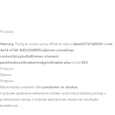
Preskočiť
Search
Search
na
...
...
obsah
Produkty
Warning
: Trying to access array offset on null in
/data/4/7/47a65f40-cce4-
4e34-b7d0-8d010368f45c/qtermo.cz/web/wp-
content/plugins/bdthemes-element-
pack/modules/dropbar/widgets/dropbar.php
on line
823
Podpora
Qtermo
Podpora
Náš komplet sortiment Vám
ponúkame so zárukou
.
V prípade uplatnenia reklamácie môžete využiť náš prehľadný postup s
podmienkami záruky. V prípade akýchkoľvek otázok nás neváhajte
kontaktovať.