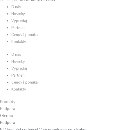
Sme tu pre vás už
od roku 2003
O nás
Novinky
Výpredaj
Partneri
Cenová ponuka
Kontakty
O nás
Novinky
Výpredaj
Partneri
Cenová ponuka
Kontakty
Produkty
Podpora
Qtermo
Podpora
Náš komplet sortiment Vám
ponúkame so zárukou
.