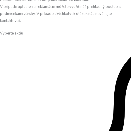
V prípade uplatnenia reklamácie môžete využiť náš prehľadný postup s
podmienkami záruky. V prípade akýchkoľvek otázok nás neváhajte
kontaktovať.
Vyberte akciu