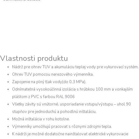
Vlastnosti produktu
Nádrž pre ohrev TUV a akumuláciu teplej vody pre vykurovací systém.
Ohrev TUV pomocou nerezového výmenníka.
Zapojenie na plný tlak vody(do 0,3 MPa).
Odnímateľná vysokoúčinná izolácia s hrúbkou 100 mm a vonkajším
plášťom z PVC s farbou RAL 9006
Všetky závity sú vnútorné, usporiadanie vstupu/výstupu – uhol 90
stupňov pre jednoduchú a pohodlnú inštaláciu.
Možná inštalácia v rohu kotolne.
Výmenníky umožňujú pracovať s rôznymi zdrojmi tepla.
K nádrži je možné dodatočne nainštalovať elektrické vykurovacie