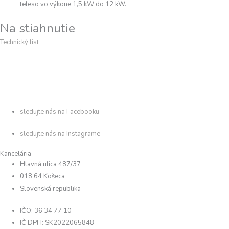
teleso vo výkone 1,5 kW do 12 kW.
Na stiahnutie
Technický list
sledujte nás na Facebooku
sledujte nás na Instagrame
Kancelária
Hlavná ulica 487/37
018 64 Košeca
Slovenská republika
IČO: 36 34 77 10
IČ DPH: SK2022065848